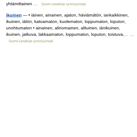
yhtämittainen …
Suomi sanakirja synonyymejä
ikuinen
— • iäinen, ainainen, ajaton, häviämätön, iankaikkinen,
ikuinen, iätön, katoamaton, kuolematon, loppumaton, loputon,
unohtumaton • ainainen, alinomainen, alituinen, iänikuinen,
ikuinen, jatkuva, lakkaamaton, loppumaton, loputon, toistuva,… …
Suomi sanakirja synonyymejä