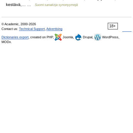
kestävä,… …
Suomi sanakirja synonyymejä
© Academic, 2000-2026
18+
Contact us:
Technical Support
,
Advertising
Dictionaries export
, created on PHP,
Joomla,
Drupal,
WordPress,
MODx.