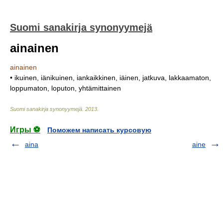
Suomi sanakirja synonyymejä
ainainen
ainainen
• ikuinen, iänikuinen, iankaikkinen, iäinen, jatkuva, lakkaamaton,
loppumaton, loputon, yhtämittainen
Suomi sanakirja synonyymejä
.
2013
.
Игры ⚽
Поможем написать курсовую
aina
aine