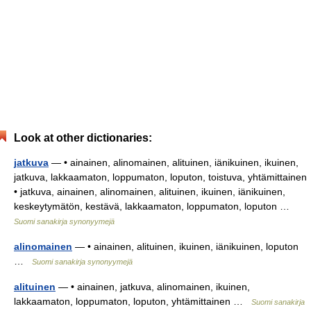
Look at other dictionaries:
jatkuva
— • ainainen, alinomainen, alituinen, iänikuinen, ikuinen,
jatkuva, lakkaamaton, loppumaton, loputon, toistuva, yhtämittainen
• jatkuva, ainainen, alinomainen, alituinen, ikuinen, iänikuinen,
keskeytymätön, kestävä, lakkaamaton, loppumaton, loputon …
Suomi sanakirja synonyymejä
alinomainen
— • ainainen, alituinen, ikuinen, iänikuinen, loputon
…
Suomi sanakirja synonyymejä
alituinen
— • ainainen, jatkuva, alinomainen, ikuinen,
lakkaamaton, loppumaton, loputon, yhtämittainen …
Suomi sanakirja