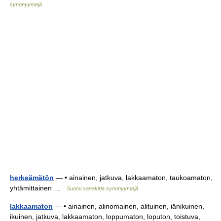
synonyymejä
herkeämätön
— • ainainen, jatkuva, lakkaamaton, taukoamaton,
yhtämittainen …
Suomi sanakirja synonyymejä
lakkaamaton
— • ainainen, alinomainen, alituinen, iänikuinen,
ikuinen, jatkuva, lakkaamaton, loppumaton, loputon, toistuva,